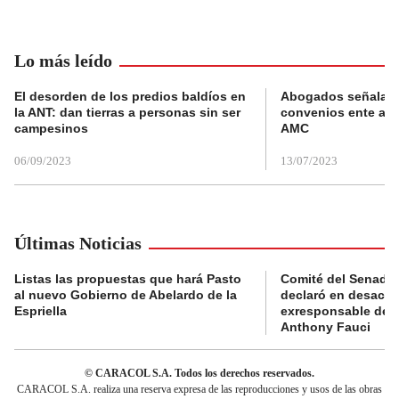
Lo más leído
El desorden de los predios baldíos en
Abogados señalan 
la ANT: dan tierras a personas sin ser
convenios ente alc
campesinos
AMC
06/09/2023
13/07/2023
Últimas Noticias
Listas las propuestas que hará Pasto
Comité del Senado 
al nuevo Gobierno de Abelardo de la
declaró en desacat
Espriella
exresponsable de l
Anthony Fauci
© CARACOL S.A. Todos los derechos reservados.
CARACOL S.A. realiza una reserva expresa de las reproducciones y usos de las obras