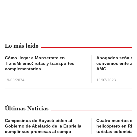
Lo más leído
Cómo llegar a Monserrate en
Abogados señalan 
TransMilenio: rutas y transportes
convenios ente alc
complementarios
AMC
19/03/2024
13/07/2023
Últimas Noticias
Campesinos de Boyacá piden al
Cuatro muertos en 
Gobierno de Abelardo de la Espriella
helicóptero en Rio,
cumplir sus promesas al campo
turistas colombian