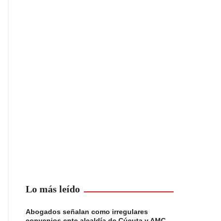
Lo más leído
Abogados señalan como irregulares
convenios ente alcaldía de Cúcuta y AMC