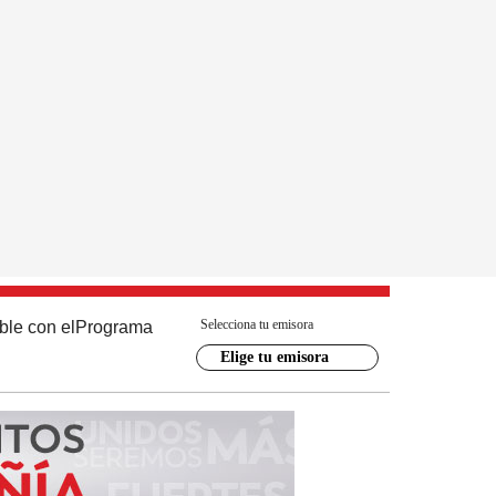
Selecciona tu emisora
ble con el
Programa
Elige tu emisora