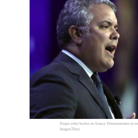
Duque sobre hechos en Arauca: Denunciaremos la conn
Images
(
Thot
)