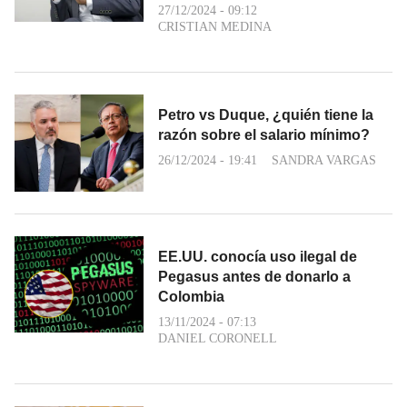
27/12/2024 - 09:12
CRISTIAN MEDINA
Petro vs Duque, ¿quién tiene la
razón sobre el salario mínimo?
26/12/2024 - 19:41
SANDRA VARGAS
EE.UU. conocía uso ilegal de
Pegasus antes de donarlo a
Colombia
13/11/2024 - 07:13
DANIEL CORONELL