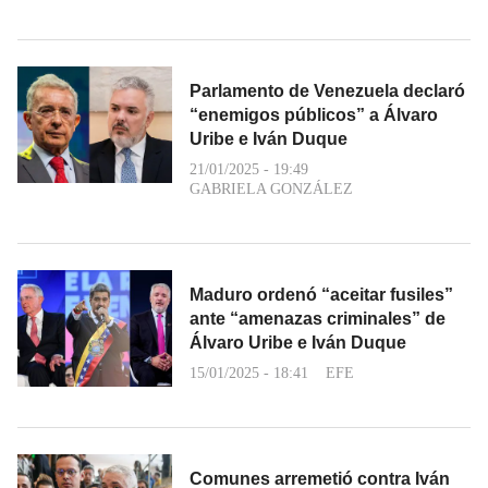
Parlamento de Venezuela declaró
“enemigos públicos” a Álvaro
Uribe e Iván Duque
21/01/2025 - 19:49
GABRIELA GONZÁLEZ
Maduro ordenó “aceitar fusiles”
ante “amenazas criminales” de
Álvaro Uribe e Iván Duque
15/01/2025 - 18:41
EFE
Comunes arremetió contra Iván