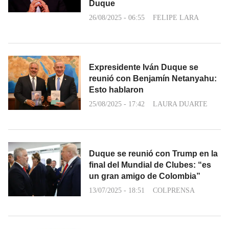
Duque
26/08/2025 - 06:55
FELIPE LARA
Expresidente Iván Duque se
reunió con Benjamín Netanyahu:
Esto hablaron
25/08/2025 - 17:42
LAURA DUARTE
Duque se reunió con Trump en la
final del Mundial de Clubes: “es
un gran amigo de Colombia”
13/07/2025 - 18:51
COLPRENSA