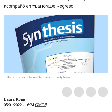
acompañó en #LaHoraDelRegreso.
‘Thieme Chemistry Journal’ by Synthesis. Getty Images
Laura Rojas
05/01/2022 - 16:24
GMT-5