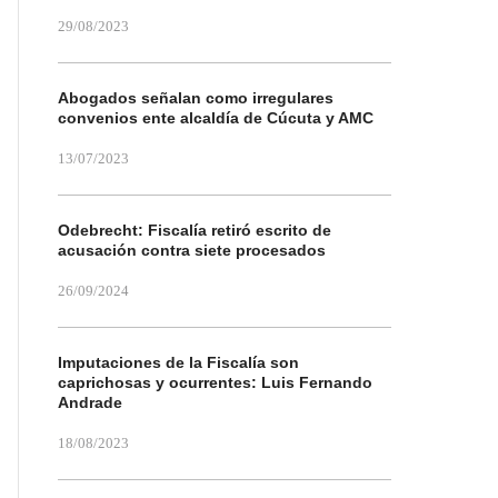
29/08/2023
Abogados señalan como irregulares
convenios ente alcaldía de Cúcuta y AMC
13/07/2023
Odebrecht: Fiscalía retiró escrito de
acusación contra siete procesados
26/09/2024
Imputaciones de la Fiscalía son
caprichosas y ocurrentes: Luis Fernando
Andrade
18/08/2023