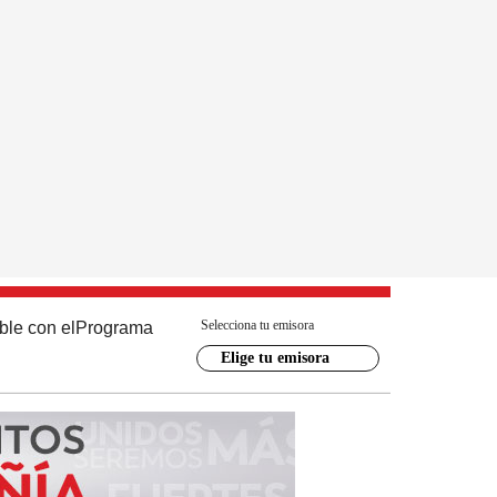
Selecciona tu emisora
ble con el
Programa
Elige tu emisora