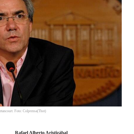
Betancourt. Foto: Colprensa
(
Thot
)
Rafael Alberto Aristizábal