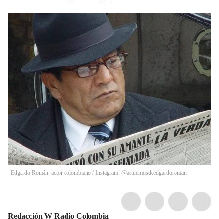
Edgardo Román, actor colombiano
/
Instagram: @actuemosdeedgardoroman
Redacción W Radio Colombia