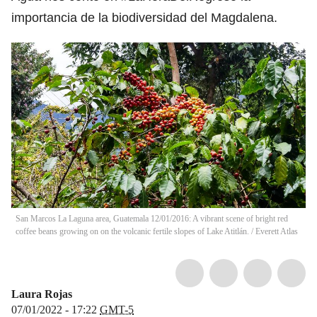
importancia de la biodiversidad del Magdalena.
San Marcos La Laguna area, Guatemala 12/01/2016: A vibrant scene of bright red
coffee beans growing on on the volcanic fertile slopes of Lake Atitlán.
/
Everett Atlas
Laura Rojas
07/01/2022 - 17:22
GMT-5