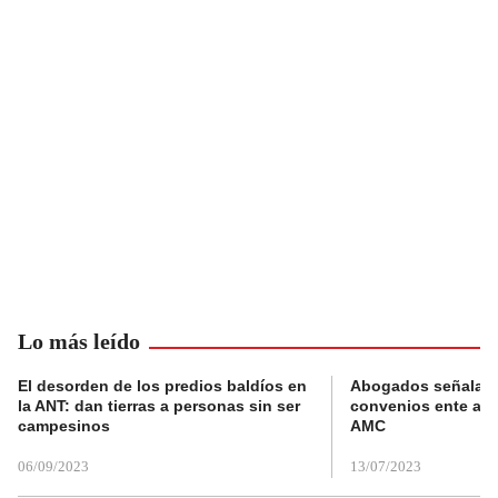
Lo más leído
El desorden de los predios baldíos en
Abogados señalan 
la ANT: dan tierras a personas sin ser
convenios ente alc
campesinos
AMC
06/09/2023
13/07/2023