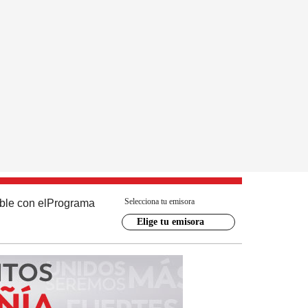
Selecciona tu emisora
ble con el
Programa
Elige tu emisora