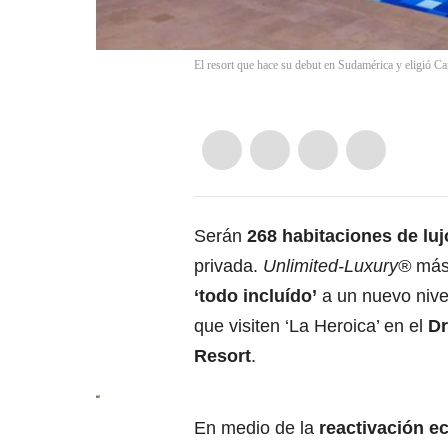
El resort que hace su debut en Sudamérica y eligió Ca
Serán
268 habitaciones de lu
privada.
Unlimited-Luxury®
más
‘todo incluído’
a un nuevo nivel
que visiten ‘La Heroica’ en el
Dr
Resort
.
En medio de la
reactivación 