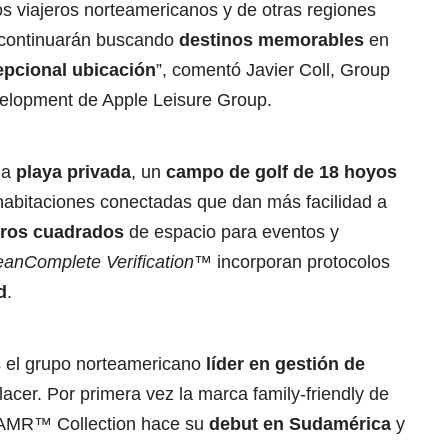
os viajeros norteamericanos y de otras regiones
 continuarán buscando
destinos memorables
en
epcional ubicación
”, comentó Javier Coll, Group
velopment de Apple Leisure Group.
 a
playa privada
, un
campo de golf de 18 hoyos
habitaciones conectadas que dan más facilidad a
tros cuadrados
de espacio para eventos y
eanComplete Verification™
incorporan protocolos
d
.
 el grupo norteamericano
líder en gestión de
placer. Por primera vez la marca family-friendly de
de AMR™ Collection hace su
debut en Sudamérica
y