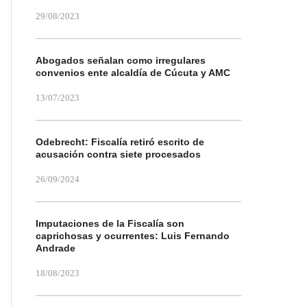
29/08/2023
Abogados señalan como irregulares
convenios ente alcaldía de Cúcuta y AMC
13/07/2023
Odebrecht: Fiscalía retiró escrito de
acusación contra siete procesados
26/09/2024
Imputaciones de la Fiscalía son
caprichosas y ocurrentes: Luis Fernando
Andrade
18/08/2023