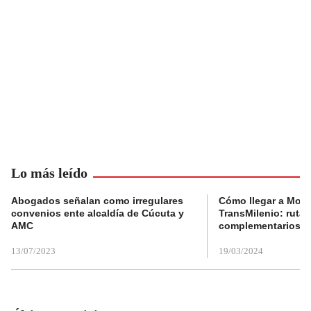
Lo más leído
Abogados señalan como irregulares
Cómo llegar a Mons
convenios ente alcaldía de Cúcuta y
TransMilenio: rutas
AMC
complementarios
13/07/2023
19/03/2024