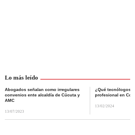
Lo más leído
Abogados señalan como irregulares
¿Qué tecnólogos re
convenios ente alcaldía de Cúcuta y
profesional en Col
AMC
13/02/2024
13/07/2023