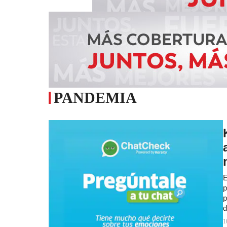
PANDEMIA
E
p
p
d
1