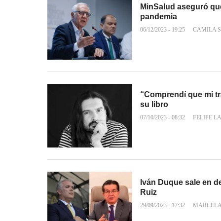
MinSalud aseguró que
pandemia
06/12/2023 - 19:25
CAMILA 
“Comprendí que mi tra
su libro
07/10/2023 - 08:32
FELIPE L
Iván Duque sale en d
Ruiz
29/09/2023 - 17:32
MARCELA