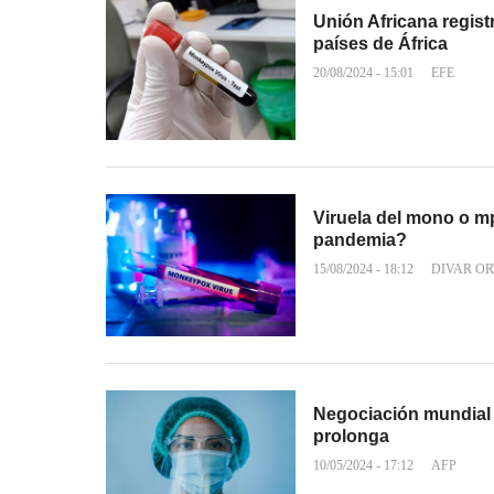
Unión Africana regis
países de África
20/08/2024 - 15:01
EFE
Viruela del mono o m
pandemia?
15/08/2024 - 18:12
DIVAR OR
Negociación mundial 
prolonga
10/05/2024 - 17:12
AFP