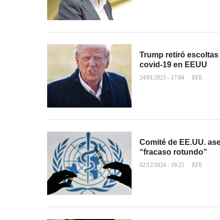
Trump retiró escoltas
covid-19 en EEUU
24/01/2025 - 17:04
EFE
Comité de EE.UU. ase
“fracaso rotundo”
02/12/2024 - 19:25
EFE