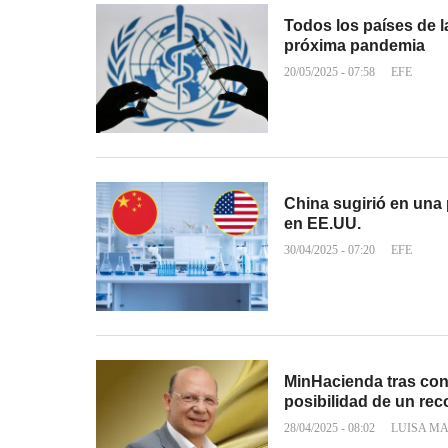
Todos los países de 
próxima pandemia
20/05/2025 - 07:58
EFE
China sugirió en una 
en EE.UU.
30/04/2025 - 07:20
EFE
MinHacienda tras cond
posibilidad de un rec
28/04/2025 - 08:02
LUISA M