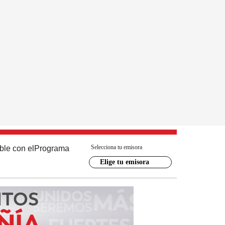
Selecciona tu emisora
ble con el
Programa
Elige tu emisora