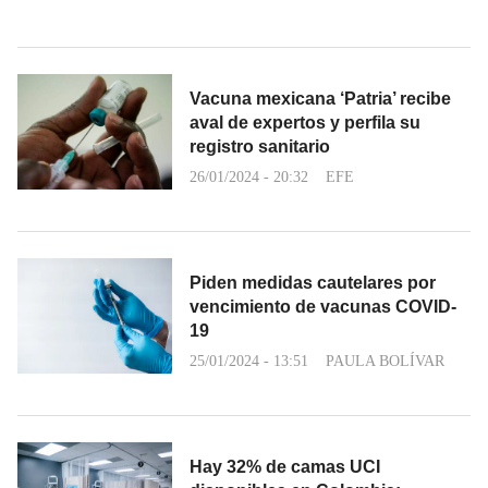
Vacuna mexicana ‘Patria’ recibe
aval de expertos y perfila su
registro sanitario
26/01/2024 - 20:32
EFE
Piden medidas cautelares por
vencimiento de vacunas COVID-
19
25/01/2024 - 13:51
PAULA BOLÍVAR
Hay 32% de camas UCI