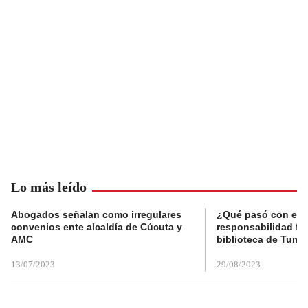
Lo más leído
Abogados señalan como irregulares
¿Qué pasó con el 
convenios ente alcaldía de Cúcuta y
responsabilidad fis
AMC
biblioteca de Tunja
13/07/2023
29/08/2023