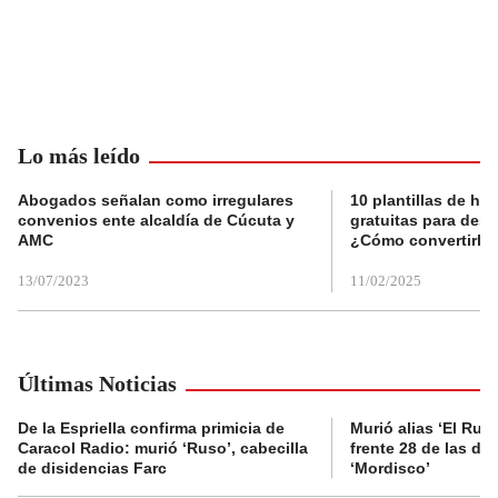
Lo más leído
Abogados señalan como irregulares
10 plantillas de hoj
convenios ente alcaldía de Cúcuta y
gratuitas para des
AMC
¿Cómo convertirla
13/07/2023
11/02/2025
Últimas Noticias
De la Espriella confirma primicia de
Murió alias ‘El Ruso
Caracol Radio: murió ‘Ruso’, cabecilla
frente 28 de las di
de disidencias Farc
‘Mordisco’