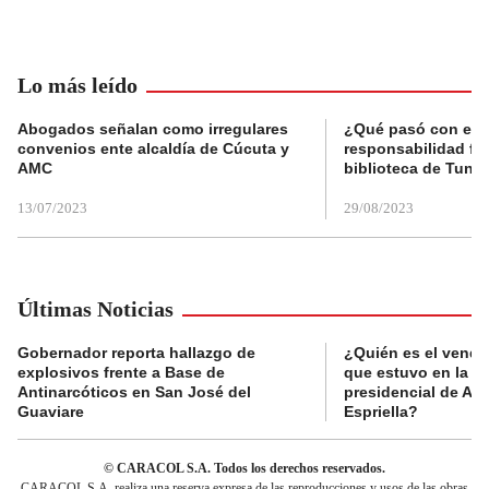
Lo más leído
Abogados señalan como irregulares
¿Qué pasó con el 
convenios ente alcaldía de Cúcuta y
responsabilidad fis
AMC
biblioteca de Tunja
13/07/2023
29/08/2023
Últimas Noticias
Gobernador reporta hallazgo de
¿Quién es el vende
explosivos frente a Base de
que estuvo en la p
Antinarcóticos en San José del
presidencial de Abe
Guaviare
Espriella?
© CARACOL S.A. Todos los derechos reservados.
CARACOL S.A. realiza una reserva expresa de las reproducciones y usos de las obras