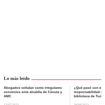
Lo más leído
Abogados señalan como irregulares
¿Qué pasó con el 
convenios ente alcaldía de Cúcuta y
responsabilidad fis
AMC
biblioteca de Tunja
13/07/2023
29/08/2023