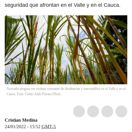
seguridad que afrontan en el Valle y en el Cauca.
Asocaña asegura ser víctima constante de disidencias y narcotráfico en el Valle y en el
Cauca. Foto: Getty/ Aldo Pavan.
(
Thot
)
Cristian Medina
24/01/2022 - 15:52
GMT-5