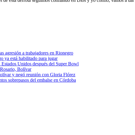
 de esta derrota seguimos confiando en Dios y yo confío, vamos a dar 
as agresión a trabajadores en Rionegro
o ya está habilitado para jugar
 Estados Unidos después del Super Bowl
 Rosario, Bolívar
olívar y negó reunión con Gloria Flórez
ntos sobrepasos del embalse en Córdoba