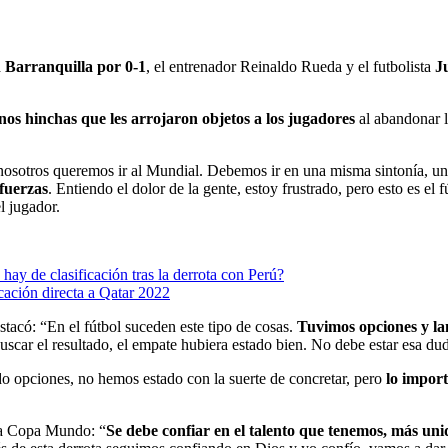
 Barranquilla por 0-1
, el entrenador Reinaldo Rueda y el futbolista
Ju
unos hinchas que les arrojaron objetos a los jugadores
al abandonar l
nosotros queremos ir al Mundial. Debemos ir en una misma sintonía, u
 fuerzas
. Entiendo el dolor de la gente, estoy frustrado, pero esto es el
l jugador.
ay de clasificación tras la derrota con Perú?
cación directa a Qatar 2022
stacó: “En el fútbol suceden este tipo de cosas.
Tuvimos opciones y la
uscar el resultado, el empate hubiera estado bien. No debe estar esa du
 opciones, no hemos estado con la suerte de concretar, pero
lo impor
 la Copa Mundo: “
Se debe confiar en el talento que tenemos, más uni