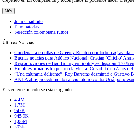
creyendo en los compañeros y todos juntos lo podemos hacer. Después
Más
Juan Cuadrado
Eliminatorias
Selección colombiana fútbol
Últimas Noticias
Condenan a escoltas de Greeicy Rendón por tortura agravada tr
Buenas noticias para Atlético Nacional: Cristian ‘Chicho’ Arang
Reproducciones de Bad Bunny en Spotify se disparan 470% en
Hombres armados le quitaron la vida a ‘Cristobita’ en Altos del
“Una calumnia delirante”: Roy Barreras desmintió a Gustavo B
ANLA abre procedimiento sancionatorio contra Urrá por presu
El siguiente artículo se está cargando
4.4M
1.7M
947K
945,9K
1,06M
393K