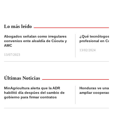
Lo más leído
Abogados señalan como irregulares
¿Qué tecnólogos re
convenios ente alcaldía de Cúcuta y
profesional en Col
AMC
13/02/2024
13/07/2023
Últimas Noticias
MinAgricultura alerta que la ADR
Honduras ve una o
habilitó día despúes del cambio de
ampliar cooperaci
gobierno para firmar contratos