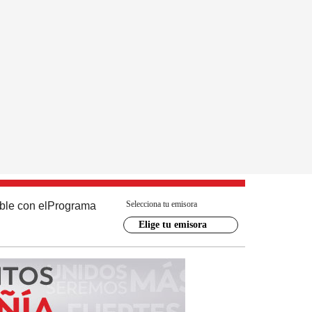
Selecciona tu emisora
ble con el
Programa
Elige tu emisora