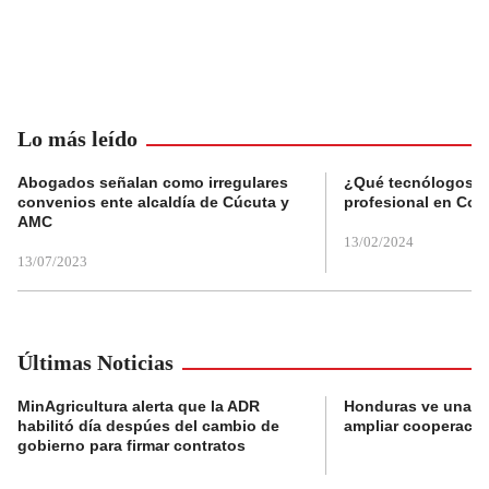
Lo más leído
Abogados señalan como irregulares
¿Qué tecnólogos re
convenios ente alcaldía de Cúcuta y
profesional en Col
AMC
13/02/2024
13/07/2023
Últimas Noticias
MinAgricultura alerta que la ADR
Honduras ve una o
habilitó día despúes del cambio de
ampliar cooperaci
gobierno para firmar contratos