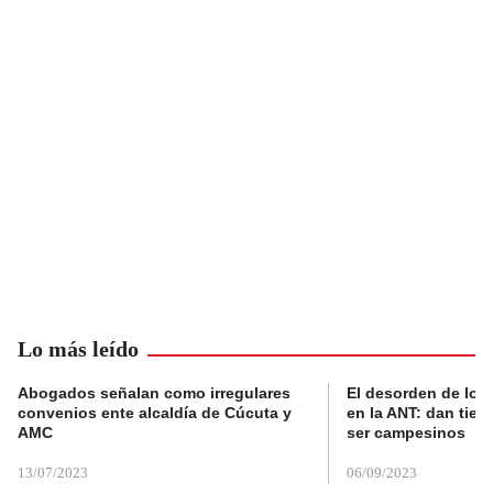
Lo más leído
Abogados señalan como irregulares
El desorden de los
convenios ente alcaldía de Cúcuta y
en la ANT: dan tier
AMC
ser campesinos
13/07/2023
06/09/2023