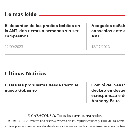
Lo más leído
El desorden de los predios baldíos en
Abogados señalan 
la ANT: dan tierras a personas sin ser
convenios ente alc
campesinos
AMC
06/09/2023
13/07/2023
Últimas Noticias
Listas las propuestas desde Pasto al
Comité del Senado 
nuevo Gobierno
declaró en desacat
exresponsable de l
Anthony Fauci
© CARACOL S.A. Todos los derechos reservados.
CARACOL S.A. realiza una reserva expresa de las reproducciones y usos de las obras
y otras prestaciones accesibles desde este sitio web a medios de lectura mecánica u otros