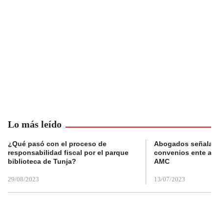
Lo más leído
¿Qué pasó con el proceso de
Abogados señalan 
responsabilidad fiscal por el parque
convenios ente alc
biblioteca de Tunja?
AMC
29/08/2023
13/07/2023