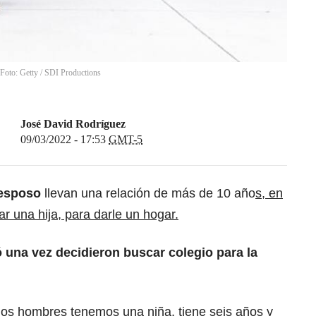
 Foto: Getty
/
SDI Productions
José David Rodríguez
09/03/2022 - 17:53
GMT-5
 esposo
llevan una relación de más de 10 año
s, en
 una hija, para darle un hogar.
gó una vez decidieron buscar colegio para la
os hombres tenemos una niña, tiene seis años y