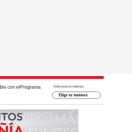
Selecciona tu emisora
ble con el
Programa
Elige tu emisora