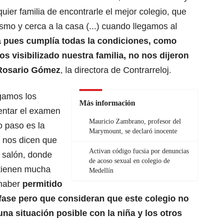
uier familia de encontrarle el mejor colegio, que
üismo y cerca a la casa (...) cuando llegamos al
 pues cumplía todas la condiciones, como
 visibilizado nuestra familia, no nos dijeron
Rosario Gómez
, la directora de Contrarreloj.
gamos los
Más información
entar el examen
Mauricio Zambrano, profesor del
o paso es la
Marymount, se declaró inocente
a nos dicen que
Activan código fucsia por denuncias
l salón, donde
de acoso sexual en colegio de
tienen mucha
Medellín
haber
permitido
 fase pero que consideran que este colegio no
na situación posible con la niña y los otros