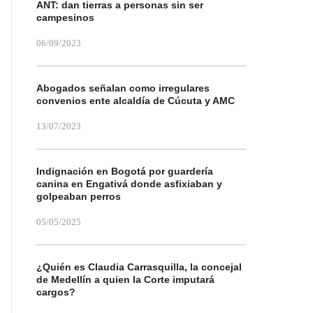
ANT: dan tierras a personas sin ser
campesinos
06/09/2023
Abogados señalan como irregulares
convenios ente alcaldía de Cúcuta y AMC
13/07/2023
Indignación en Bogotá por guardería
canina en Engativá donde asfixiaban y
golpeaban perros
05/05/2025
¿Quién es Claudia Carrasquilla, la concejal
de Medellín a quien la Corte imputará
cargos?