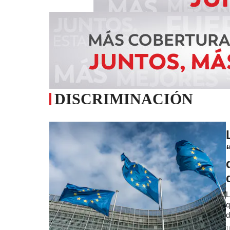
DISCRIMINACIÓN
L
q
d
1