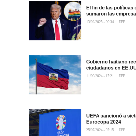
El fin de las política
sumaron las empres
13/02/2025 - 09:34
EFE
Gobierno haitiano re
ciudadanos en EE.UU
11/09/2024 - 17:21
EFE
UEFA sancionó a siete
Eurocopa 2024
25/07/2024 - 07:15
EFE