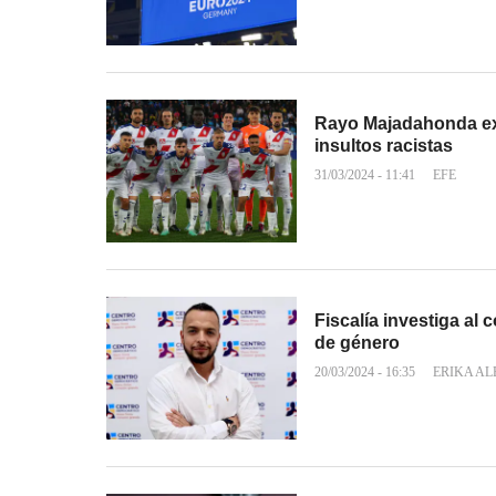
Rayo Majadahonda exp
insultos racistas
31/03/2024 - 11:41
EFE
Fiscalía investiga al
de género
20/03/2024 - 16:35
ERIKA A