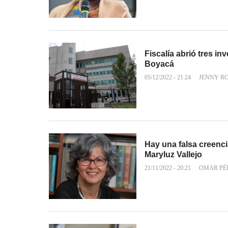
Fiscalía abrió tres i
Boyacá
05/12/2022 - 21:24
JENNY R
Hay una falsa creenci
Maryluz Vallejo
21/11/2022 - 20:21
OMAR PÉ