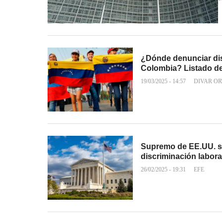
¿Dónde denunciar di
Colombia? Listado de
19/03/2025 - 14:57
DIVAR OR
Supremo de EE.UU. su
discriminación labora
26/02/2025 - 19:31
EFE