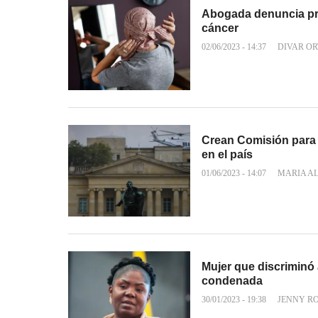
Abogada denuncia pre
cáncer
02/06/2023 - 14:37
DIVAR OR
Crean Comisión para s
en el país
01/06/2023 - 14:07
MARIA A
Mujer que discriminó
condenada
30/01/2023 - 19:38
JENNY R