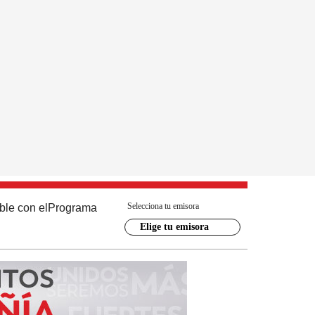
Selecciona tu emisora
ble con el
Programa
Elige tu emisora