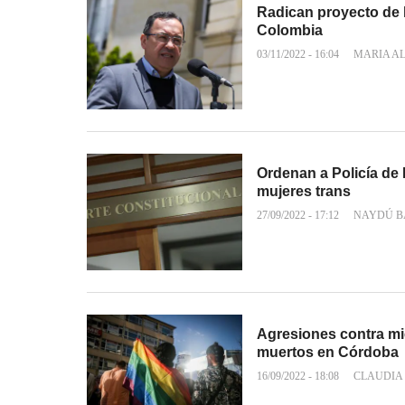
Radican proyecto de l
Colombia
03/11/2022 - 16:04
MARIA A
Ordenan a Policía de 
mujeres trans
27/09/2022 - 17:12
NAYDÚ B
Agresiones contra m
muertos en Córdoba
16/09/2022 - 18:08
CLAUDIA