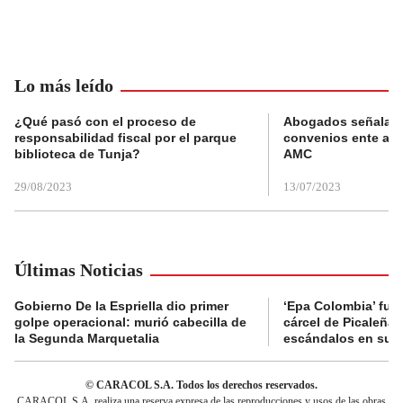
Lo más leído
¿Qué pasó con el proceso de
Abogados señalan 
responsabilidad fiscal por el parque
convenios ente alc
biblioteca de Tunja?
AMC
29/08/2023
13/07/2023
Últimas Noticias
Gobierno De la Espriella dio primer
‘Epa Colombia’ fue 
golpe operacional: murió cabecilla de
cárcel de Picaleña 
la Segunda Marquetalia
escándalos en su r
© CARACOL S.A. Todos los derechos reservados.
CARACOL S.A. realiza una reserva expresa de las reproducciones y usos de las obras