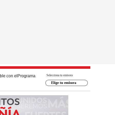
Selecciona tu emisora
ble con el
Programa
Elige tu emisora