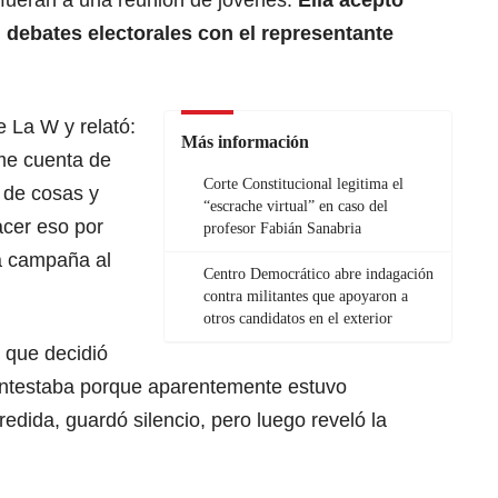
 fueran a una reunión de jóvenes.
Ella aceptó
debates electorales con el representante
 La W y relató:
Más información
rme cuenta de
Corte Constitucional legitima el
 de cosas y
“escrache virtual” en caso del
cer eso por
profesor Fabián Sanabria
a campaña al
Centro Democrático abre indagación
contra militantes que apoyaron a
otros candidatos en el exterior
 que decidió
contestaba porque aparentemente estuvo
edida, guardó silencio, pero luego reveló la