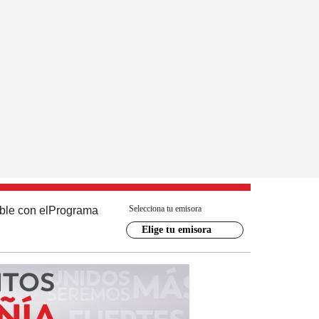
Selecciona tu emisora
ble con el
Programa
Elige tu emisora