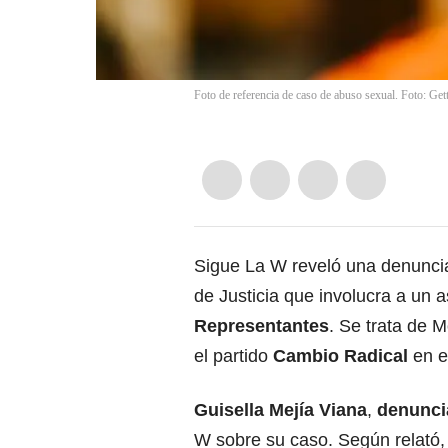
Foto de referencia de caso de abuso sexual. Foto: Ge
Sigue La W reveló una denuncia
de Justicia que involucra a un a
Representantes
. Se trata de 
el partido
Cambio Radical
en el
Guisella Mejía Viana
,
denunci
W sobre su caso. Según relató,