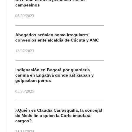
campesinos
06/09/2023
Abogados señalan como irregulares
convenios ente alcaldía de Cúcuta y AMC
13/07/2023
Indignación en Bogotá por guardería
canina en Engativá donde asfixiaban y
golpeaban perros
05/05/2025
¿Quién es Claudia Carrasquilla, la concejal
de Medellín a quien la Corte imputará
cargos?
21/11/2024