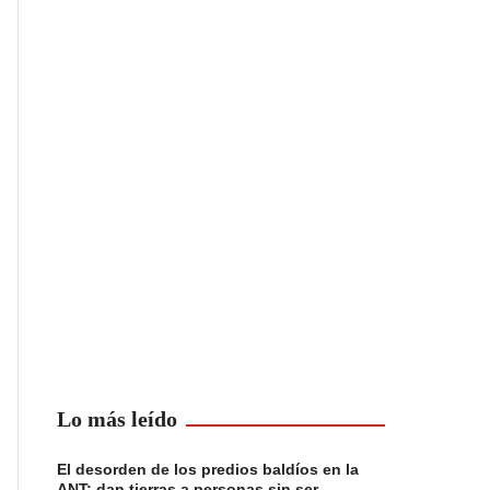
Lo más leído
El desorden de los predios baldíos en la
ANT: dan tierras a personas sin ser