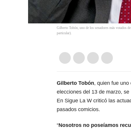
Gilberto Tobón, uno de los senadores más votados del
particular).
Gilberto Tobón
, quien fue uno
elecciones del 13 de marzo, se 
En Sigue La W criticó las actuac
pasados comicios.
“
Nosotros no poseíamos recu