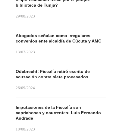
biblioteca de Tunja?
29/08/2023
Abogados señalan como irregulares
convenios ente alcaldía de Cúcuta y AMC
13/07/2023
Odebrecht: Fiscalía retiró escrito de
acusación contra siete procesados
26/09/2024
Imputaciones de la Fiscalía son
caprichosas y ocurrentes: Luis Fernando
Andrade
18/08/2023