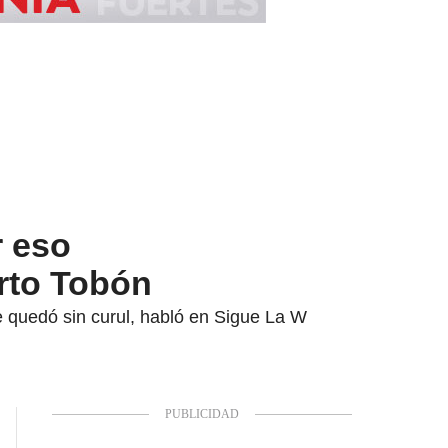
r eso
erto Tobón
e quedó sin curul, habló en Sigue La W