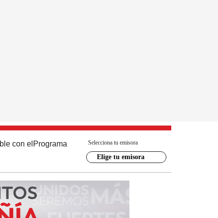
Selecciona tu emisora
ble con el
Programa
Elige tu emisora