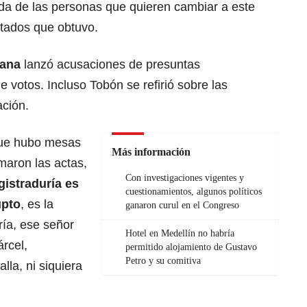
ada de las personas que quieren cambiar a este
ultados que obtuvo.
dana
lanzó acusaciones de presuntas
e votos. Incluso Tobón se refirió sobre las
ación.
que hubo mesas
Más información
rmaron las actas,
Con investigaciones vigentes y
gistraduría es
cuestionamientos, algunos políticos
upto
, es la
ganaron curul en el Congreso
uría, ese señor
Hotel en Medellín no habría
árcel,
permitido alojamiento de Gustavo
Petro y su comitiva
lla, ni siquiera