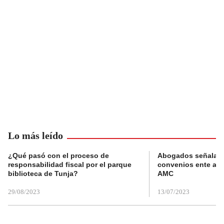
Lo más leído
¿Qué pasó con el proceso de
Abogados señalan 
responsabilidad fiscal por el parque
convenios ente alc
biblioteca de Tunja?
AMC
29/08/2023
13/07/2023