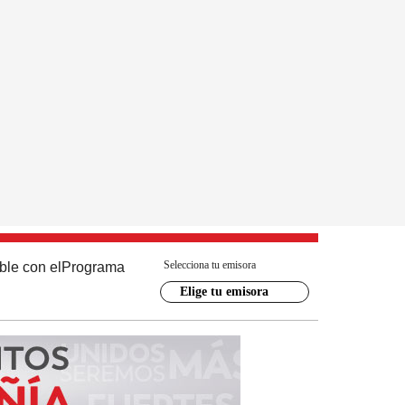
Selecciona tu emisora
ble con el
Programa
Elige tu emisora