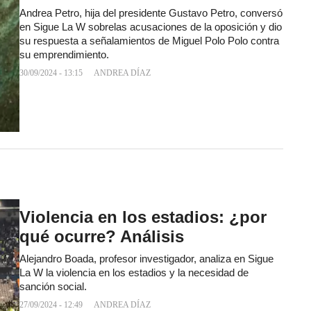
Andrea Petro, hija del presidente Gustavo Petro, conversó
en Sigue La W sobrelas acusaciones de la oposición y dio
su respuesta a señalamientos de Miguel Polo Polo contra
su emprendimiento.
30/09/2024 - 13:15
ANDREA DÍAZ
Violencia en los estadios: ¿por
qué ocurre? Análisis
Alejandro Boada, profesor investigador, analiza en Sigue
La W la violencia en los estadios y la necesidad de
sanción social.
27/09/2024 - 12:49
ANDREA DÍAZ