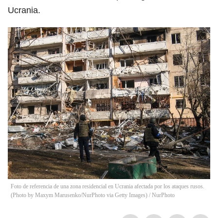
Ucrania.
Foto de referencia de una zona residencial en Ucrania afectada por los ataques rusos.
(Photo by Maxym Marusenko/NurPhoto via Getty Images)
/
NurPhoto