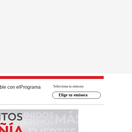
Selecciona tu emisora
ble con el
Programa
Elige tu emisora