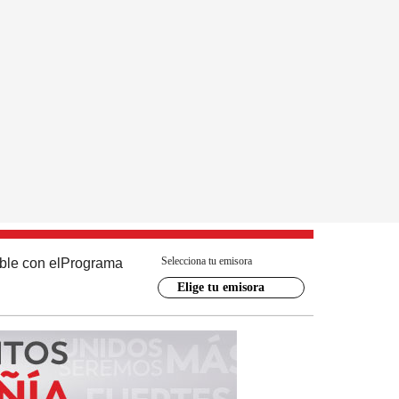
Selecciona tu emisora
ble con el
Programa
Elige tu emisora