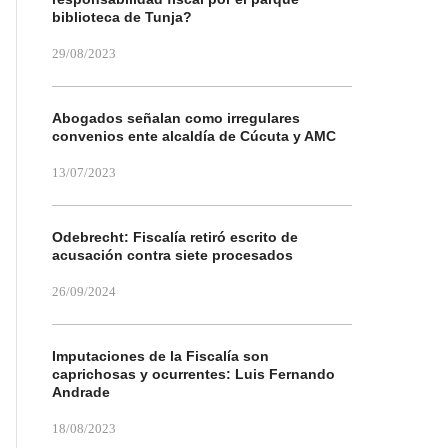
biblioteca de Tunja?
29/08/2023
Abogados señalan como irregulares
convenios ente alcaldía de Cúcuta y AMC
13/07/2023
Odebrecht: Fiscalía retiró escrito de
acusación contra siete procesados
26/09/2024
Imputaciones de la Fiscalía son
caprichosas y ocurrentes: Luis Fernando
Andrade
18/08/2023