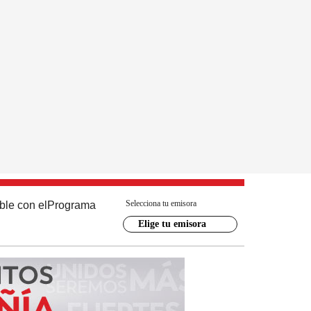
Selecciona tu emisora
ble con el
Programa
Elige tu emisora