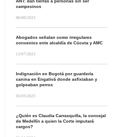
ANT: dan tierras a personas sin ser
campesinos
06/09/2023
Abogados señalan como irregulares
convenios ente alcaldía de Cúcuta y AMC
13/07/2023
Indignación en Bogotá por guardería
canina en Engativá donde asfixiaban y
golpeaban perros
05/05/2025
¿Quién es Claudia Carrasquilla, la concejal
de Medellín a quien la Corte imputará
cargos?