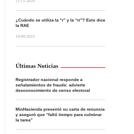
21/11/2024
¿Cuándo se utiliza la “r” y la “rr”? Esto dice
la RAE
19/06/2025
Últimas Noticias
Registrador nacional responde a
señalamientos de fraude: advierte
desconocimiento de censo electoral
MinHacienda presentó su carta de renuncia
y aseguró que “faltó tiempo para culminar
la tarea”