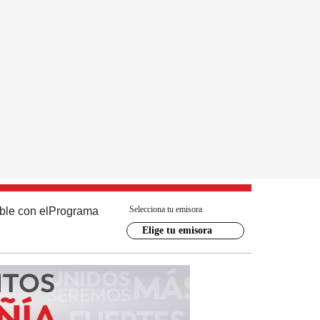
Selecciona tu emisora
ble con el
Programa
Elige tu emisora