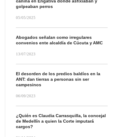
canina en Engativá donde asfixiaban y
golpeaban perros
05/05/2025
Abogados señalan como irregulares
convenios ente alcaldía de Cúcuta y AMC
13/07/2023
El desorden de los predios baldíos en la
ANT: dan tierras a personas sin ser
campesinos
06/09/2023
¿Quién es Claudia Carrasquilla, la concejal
de Medellín a quien la Corte imputará
cargos?