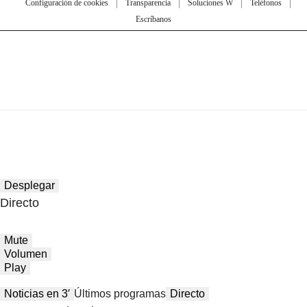
Configuración de cookies
Transparencia
Soluciones W
Teléfonos
Escríbanos
Desplegar
Directo
Mute
Volumen
Play
Noticias en 3′
Últimos programas
Directo