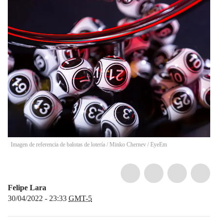
Imagen de referencia de balotas de lotería
/
Minko Chernev / EyeEm
Felipe Lara
30/04/2022 - 23:33
GMT-5