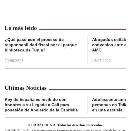
Lo más leído
¿Qué pasó con el proceso de
Abogados señalan 
responsabilidad fiscal por el parque
convenios ente alc
biblioteca de Tunja?
AMC
29/08/2023
13/07/2023
Últimas Noticias
Rey de España es recibido con
Adolescente armad
honores a su llegada a Cali para
personas en Tailand
posesión de Abelardo de la Espriella
en una escuela
© CARACOL S.A. Todos los derechos reservados.
CARACOL S.A. realiza una reserva expresa de las reproducciones y usos de las obras