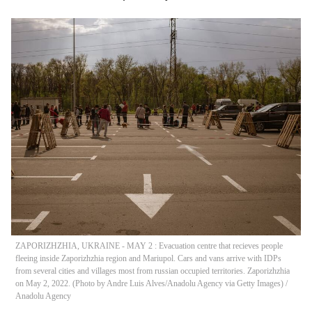
ZAPORIZHZHIA, UKRAINE - MAY 2 : Evacuation centre that recieves people
fleeing inside Zaporizhzhia region and Mariupol. Cars and vans arrive with IDPs
from several cities and villages most from russian occupied territories. Zaporizhzhia
on May 2, 2022. (Photo by Andre Luis Alves/Anadolu Agency via Getty Images)
/
Anadolu Agency