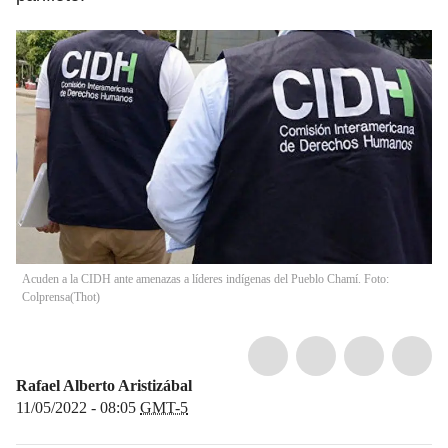
Acuden a la CIDH ante amenazas a líderes indígenas del Pueblo Chamí. Foto:
Colprensa
(
Thot
)
Rafael Alberto Aristizábal
11/05/2022 - 08:05
GMT-5