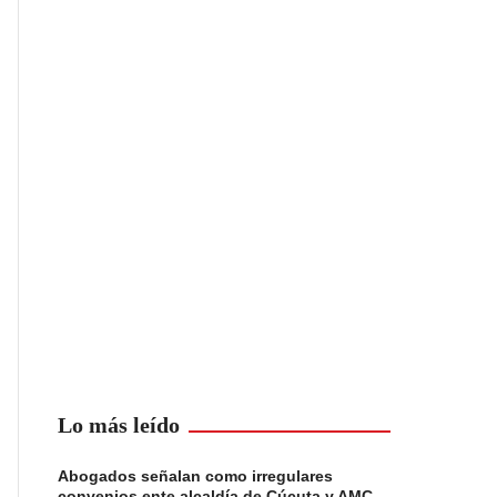
Lo más leído
Abogados señalan como irregulares
convenios ente alcaldía de Cúcuta y AMC