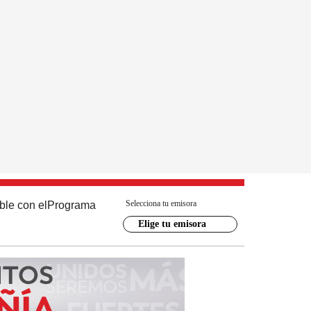
Selecciona tu emisora
ble con el
Programa
Elige tu emisora