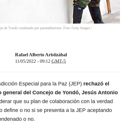
ncejo de Yondó condenado por paramilitarismo. Foto: Getty Images
/
Rafael Alberto Aristizábal
11/05/2022 - 09:12
GMT-5
isdicción Especial para la Paz (JEP)
rechazó el
o general del Concejo de Yondó, Jesús Antonio
iderar que su plan de colaboración con la verdad
o define o no si se presenta a la JEP aceptando
condenado o no.