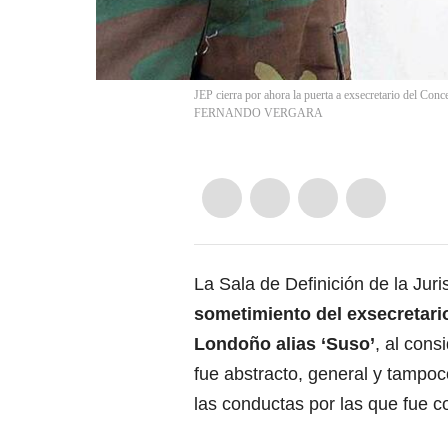
JEP cierra por ahora la puerta a exsecretario del Co
FERNANDO VERGARA
La Sala de Definición de la Jur
sometimiento del exsecretari
Londoño alias ‘Suso’
, al cons
fue abstracto, general y tampoc
las conductas por las que fue 