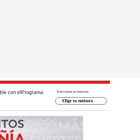
Selecciona tu emisora
ble con el
Programa
Elige tu emisora