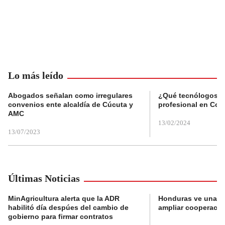
Lo más leído
Abogados señalan como irregulares
¿Qué tecnólogos re
convenios ente alcaldía de Cúcuta y
profesional en Col
AMC
13/02/2024
13/07/2023
Últimas Noticias
MinAgricultura alerta que la ADR
Honduras ve una o
habilitó día despúes del cambio de
ampliar cooperaci
gobierno para firmar contratos