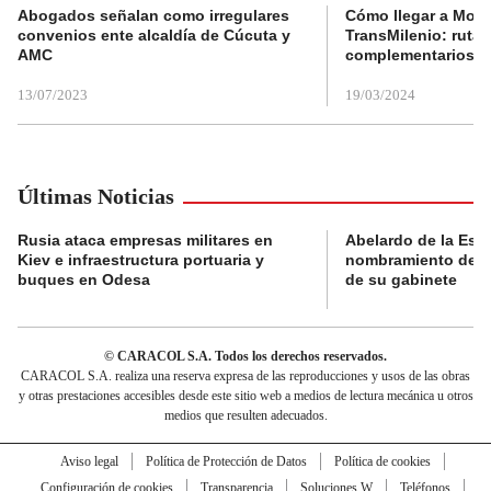
Abogados señalan como irregulares
Cómo llegar a Mons
convenios ente alcaldía de Cúcuta y
TransMilenio: rutas
AMC
complementarios
13/07/2023
19/03/2024
Últimas Noticias
Rusia ataca empresas militares en
Abelardo de la Espri
Kiev e infraestructura portuaria y
nombramiento de lo
buques en Odesa
de su gabinete
© CARACOL S.A. Todos los derechos reservados.
CARACOL S.A. realiza una reserva expresa de las reproducciones y usos de las obras
y otras prestaciones accesibles desde este sitio web a medios de lectura mecánica u otros
medios que resulten adecuados.
Aviso legal
Política de Protección de Datos
Política de cookies
Configuración de cookies
Transparencia
Soluciones W
Teléfonos