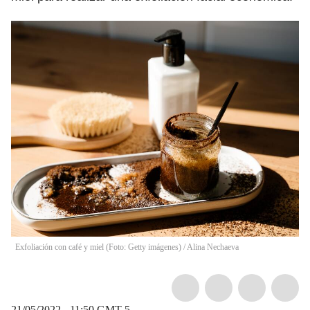
Exfoliación con café y miel (Foto: Getty imágenes)
/
Alina Nechaeva
21/05/2022 - 11:50
GMT-5