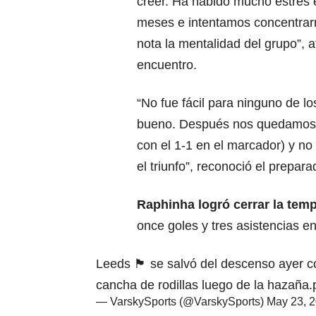
creer. Ha habido mucho estrés e
meses e intentamos concentrarn
nota la mentalidad del grupo”, 
encuentro.
“No fue fácil para ninguno de 
bueno. Después nos quedamos c
con el 1-1 en el marcador) y no
el triunfo”, reconoció el prepar
Raphinha logró cerrar la te
once goles y tres asistencias e
Leeds 🏴󠁧󠁢󠁥󠁮󠁧󠁿 se salvó del descenso a
cancha de rodillas luego de la hazaña.
— VarskySports (@VarskySports)
May 23, 