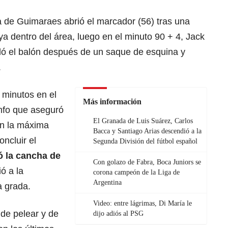
a de Guimaraes abrió el marcador (56) tras una
ya dentro del área, luego en el minuto 90 + 4, Jack
ó el balón después de un saque de esquina y
.
 minutos en el
Más información
unfo que aseguró
El Granada de Luis Suárez, Carlos
en la máxima
Bacca y Santiago Arias descendió a la
oncluir el
Segunda División del fútbol español
ó la cancha de
Con golazo de Fabra, Boca Juniors se
ó a la
corona campeón de la Liga de
Argentina
a grada.
Video: entre lágrimas, Di María le
 de pelear y de
dijo adiós al PSG