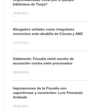
biblioteca de Tunja?
29/08/2023
Abogados señalan como irregulares
convenios ente alcaldía de Cúcuta y AMC
13/07/2023
Odebrecht: Fiscalía retiró escrito de
acusación contra siete procesados
26/09/2024
Imputaciones de la Fiscalía son
caprichosas y ocurrentes: Luis Fernando
Andrade
18/08/2023