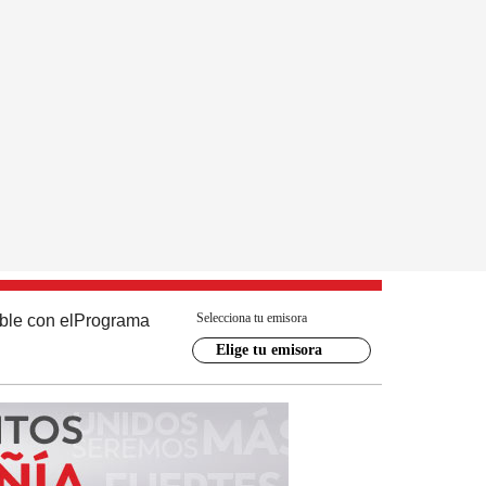
Selecciona tu emisora
ble con el
Programa
Elige tu emisora