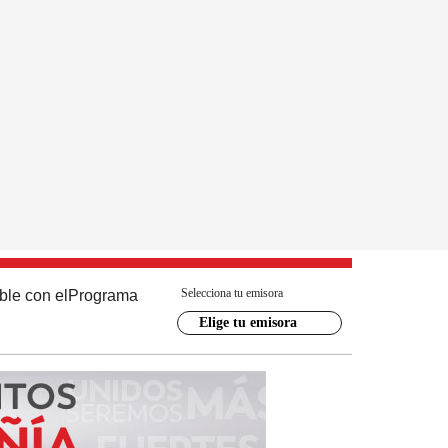
Selecciona tu emisora
ble con el
Programa
Elige tu emisora