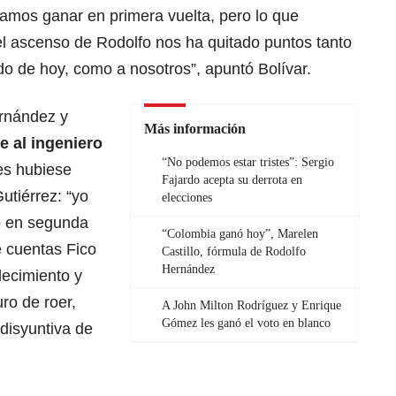
mos ganar en primera vuelta, pero lo que
el ascenso de Rodolfo nos ha quitado puntos tanto
ado de hoy, como a nosotros”, apuntó Bolívar.
ernández y
Más información
e al ingeniero
“No podemos estar tristes”: Sergio
es hubiese
Fajardo acepta su derrota en
utiérrez: “yo
elecciones
o en segunda
“Colombia ganó hoy”, Marelen
e cuentas Fico
Castillo, fórmula de Rodolfo
Hernández
lecimiento y
ro de roer,
A John Milton Rodríguez y Enrique
Gómez les ganó el voto en blanco
disyuntiva de