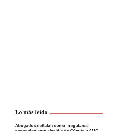
Lo más leído
Abogados señalan como irregulares
convenios ente alcaldía de Cúcuta y AMC