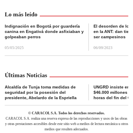
Lo más leído
Indignación en Bogotá por guardería
El desorden de los
canina en Engativá donde asfixiaban y
en la ANT: dan tier
golpeaban perros
ser campesinos
05/05/2025
06/09/2023
Últimas Noticias
Alcaldía de Tunja toma medidas de
UNGRD insiste en li
seguridad por la posesión del
$46.000 millones e
presidente, Abelardo de la Espriella
horas del fin del G
© CARACOL S.A. Todos los derechos reservados.
CARACOL S.A. realiza una reserva expresa de las reproducciones y usos de las obras
y otras prestaciones accesibles desde este sitio web a medios de lectura mecánica u otros
medios que resulten adecuados.